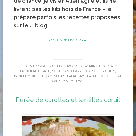
de chance, je vis en Allemagne et ils ne
livrent pas les kits hors de France – je
prépare parfois les recettes proposées
sur leur blog.
CONTINUE READING →
THIS ENTRY WAS POSTED IN
MOINS DE 30 MINUTES
,
PLATS
PRINCIPAUX
,
SALÉ
,
SOUPE
AND TAGGED
CAROTTES
,
CHIPS
,
INDIEN
,
MOINS DE 30 MINUTES
,
PAPADUMS
,
PATATE DOUCE
,
PLAT
,
SALÉ
,
SOUPE
,
THAÏ
.
Purée de carottes et lentilles corail