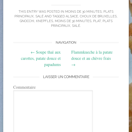
t
e
g
t
b
l
e
o
e
THIS ENTRY WAS POSTED IN
MOINS DE 30 MINUTES
,
PLATS
r
o
+
(
k
(
PRINCIPAUX
,
SALÉ
AND TAGGED
ALSACE
,
CHOUX DE BRUXELLES
,
o
(
o
GNOCCHI
,
KNEPFLES
,
MOINS DE 30 MINUTES
,
PLAT
,
PLATS
u
o
u
PRINCIPAUX
,
SALÉ
.
v
u
v
r
v
r
e
r
e
d
e
d
a
d
a
NAVIGATION
n
a
n
s
n
s
Post navigation
u
s
u
←
Soupe thaï aux
Flammkueche à la patate
n
u
n
carottes, patate douce et
douce et au chèvre frais
e
n
e
n
e
n
papadums
→
o
n
o
u
o
u
v
u
v
e
v
e
LAISSER UN COMMENTAIRE
l
e
l
l
l
l
Commentaire
e
l
e
f
e
f
e
f
e
n
e
n
ê
n
ê
t
ê
t
r
t
r
e
r
e
)
e
)
)