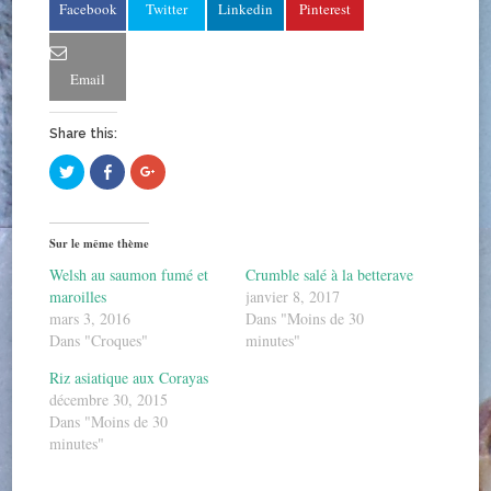
Facebook
Twitter
Linkedin
Pinterest
Email
Share this:
C
C
C
l
l
l
i
i
i
q
q
q
u
u
u
e
e
e
Sur le même thème
z
z
z
p
p
p
Welsh au saumon fumé et
Crumble salé à la betterave
o
o
o
u
u
u
maroilles
janvier 8, 2017
r
r
r
p
p
p
mars 3, 2016
Dans "Moins de 30
a
a
a
Dans "Croques"
minutes"
r
r
r
t
t
t
a
a
a
Riz asiatique aux Corayas
g
g
g
e
e
e
décembre 30, 2015
r
r
r
s
s
s
Dans "Moins de 30
u
u
u
minutes"
r
r
r
T
F
G
w
a
o
i
c
o