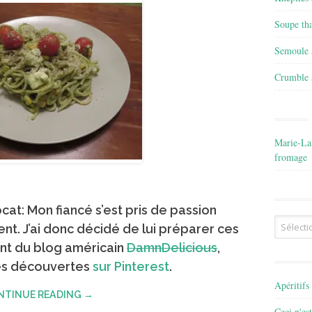
Soupe tha
Semoule a
Crumble s
Marie-La
fromage
cat: Mon fiancé s’est pris de passion
Archives
nt. J’ai donc décidé de lui préparer ces
ent du blog américain
DamnDelicious
,
mes découvertes
sur Pinterest
.
Apéritif
NTINUE READING →
Ceci n'es