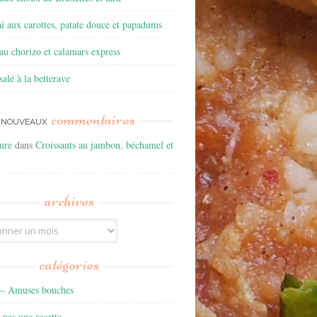
ï aux carottes, patate douce et papadums
u chorizo et calamars express
alé à la betterave
commentaires
NOUVEAUX
ure
dans
Croissants au jambon, béchamel et
archives
catégories
s – Amuses bouches
t pas une recette