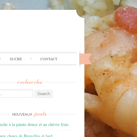
SUCRÉ
CONTACT
recherche
:
posts
NOUVEAUX
he à la patate douce et au chèvre frais
aux choux de Bruxelles et lard