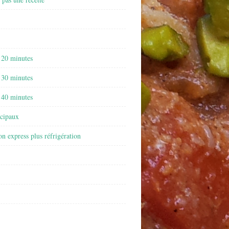
 20 minutes
 30 minutes
 40 minutes
ncipaux
on express plus réfrigération