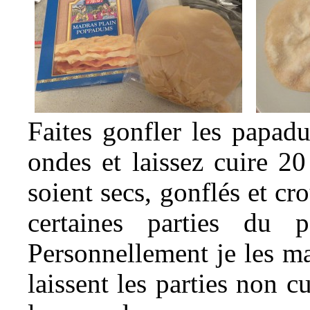
Fait
es gonfler les papad
ondes et laissez cuire 2
soient secs, gon
fl
és e
t
cro
c
ert
aines parties du 
Personnellement je les ma
laissent les parties non c